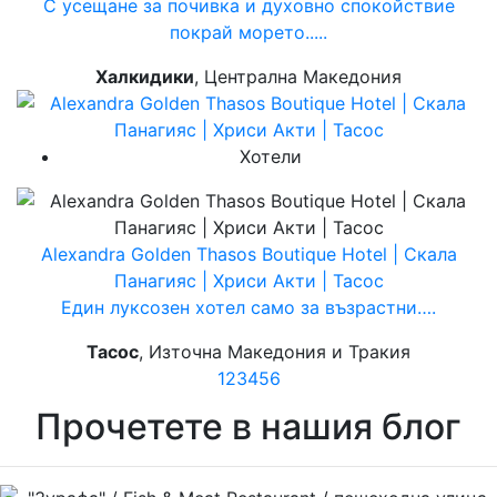
С усещане за почивка и духовно спокойствие
покрай морето.....
Халкидики
, Централна Македония
Хотели
Alexandra Golden Thasos Boutique Hotel | Скала
Панагияс | Хриси Акти | Тасос
Един луксозен хотел само за възрастни….
Тасос
, Източна Македония и Тракия
1
2
3
4
5
6
Прочетете в нашия блог