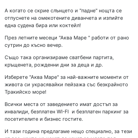
А когато се скрие слънцето и "падне" нощта се
отпуснете на омекотените диванчета и изпийте
една судена бира или коктейл!
През летните месеци "Аква Маре " работи от рано
сутрин до късно вечер.
Също така организираме сватбени партита,
кръщенета, рожденни дни за деца и др.
Изберете "Аква Маре" за най-важните моменти от
живота си украсявайки пейзажа със безкрайното
Тракийско море!
Всички места от заведението имат достъп за
инвалиди, безплатен WI-FI и безплатен паркинг за
посетителите и бизнес гостите.
И тази година предлагаме нещо специално, за тези