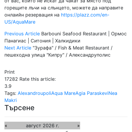
от вас, които не искат да чакат за място под
горещите лъчи на слънцето, можете да направите
онлаийн резервация на
https://plazz.com/en-
US/AquaMare
Previous Article
Barbouni Seafood Restaurant | Ормос
Панагиас | Ситония | Халкидики
Next Article
"Зурафа" / Fish & Meat Restaurant /
пешеходна улица "Кипру" / Александруполис
Print
17282
Rate this article:
3.9
Tags:
Alexandroupoli
Aqua Mare
Agia Paraskevi
Nea
Makri
Търсене
«
август 2026 г.
»