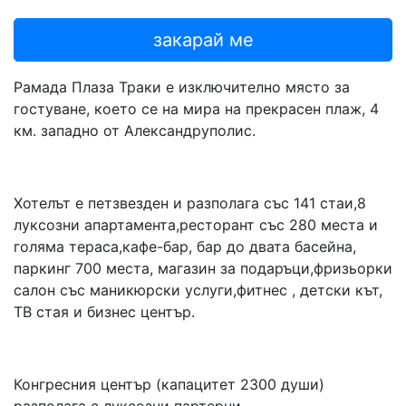
закарай ме
Рамада Плаза Траки е изключително място за
гостуване, което се на мира на прекрасен плаж, 4
км. западно от Александруполис.
Хотелът е петзвезден и разполага със 141 стаи,8
луксозни апартамента,ресторант със 280 места и
голяма тераса,кафе-бар, бар до двата басейна,
паркинг 700 места, магазин за подаръци,фризьорки
салон със маникюрски услуги,фитнес , детски кът,
ТВ стая и бизнес център.
Конгресния център (капацитет 2300 души)