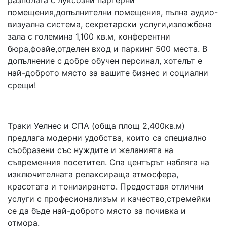
разполага с луксозни партерни
помещения,допълнителни помещения, пълна аудио-
визуална система, секретарски услуги,изложбена
зала с големина 1,100 кв.м, конферентни
бюра,фоайе,отделен вход и паркинг 500 места. В
допълнение с добре обучен персинал, хотелът е
най-доброто място за вашите бизнес и социални
срещи!
Траки Уелнес и СПА (обща площ 2,400кв.м)
предлага модерни удобства, които са специално
съобразени със нуждите и желанията на
съвременния посетител. Спа центърът набляга на
изключителната релаксираща атмосфера,
красотата и тонизирането. Предоставя отлични
услуги с професионализъм и качество,стремейки
се да бъде най-доброто място за почивка и
отмора.