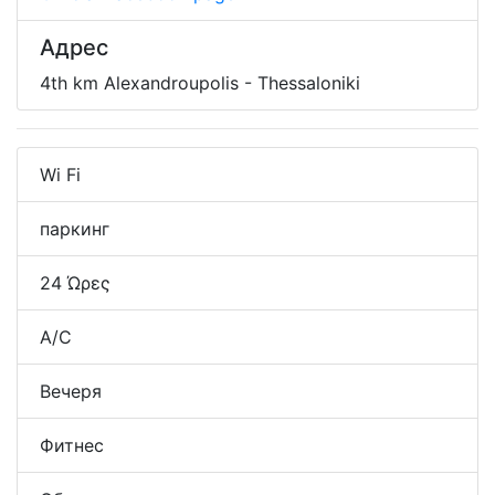
Адрес
4th km Alexandroupolis - Thessaloniki
Wi Fi
паркинг
24 Ώρες
A/C
Вечеря
Фитнес