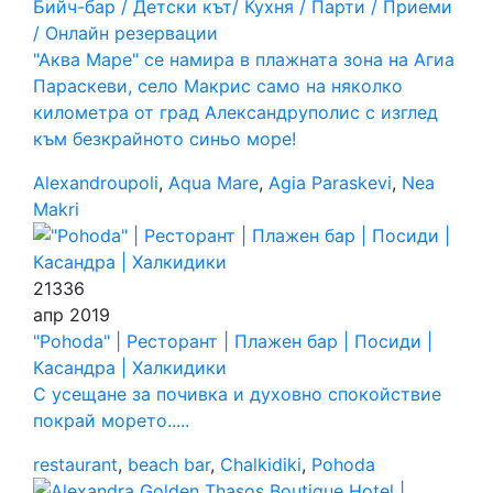
Бийч-бар / Детски кът/ Кухня / Парти / Приеми
/ Онлайн резервации
"Аква Маре" се намира в плажната зона на Агиа
Параскеви, село Макрис само на няколко
километра от град Александруполис с изглед
към безкрайното синьо море!
Alexandroupoli
,
Aqua Mare
,
Agia Paraskevi
,
Nea
Makri
21336
апр
2019
"Pohoda" | Ресторант | Плажен бар | Посиди |
Касандра | Халкидики
С усещане за почивка и духовно спокойствие
покрай морето.....
restaurant
,
beach bar
,
Chalkidiki
,
Pohoda