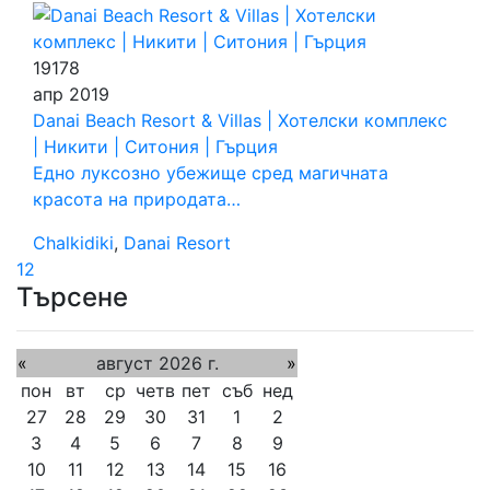
19178
апр
2019
Danai Beach Resort & Villas | Хотелски комплекс
| Никити | Ситония | Гърция
Едно луксозно убежище сред магичната
красота на природата…
Chalkidiki
,
Danai Resort
1
2
Търсене
«
август 2026 г.
»
пон
вт
ср
четв
пет
съб
нед
27
28
29
30
31
1
2
3
4
5
6
7
8
9
10
11
12
13
14
15
16