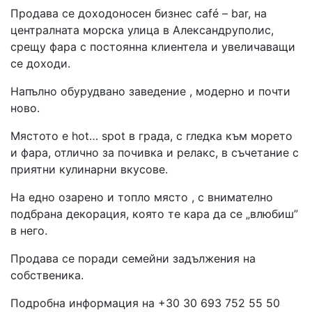
Продава се доходоносен бизнес café – bar, на
централната морска улица в Александруполис,
срещу фара с постоянна клиентела и увеличаващи
се доходи.
Напълно обурудвано заведение , модерно и почти
ново.
Мястото е hot… spot в града, с гледка към морето
и фара, отлично за почивка и релакс, в съчетание с
приятни кулинарни вкусове.
На едно озарено и топло място , с внимателно
подбрана декорация, която те кара да се „влюбиш”
в него.
Продава се поради семейни задължения на
собственика.
Подробна информация на +30 30 693 752 55 50