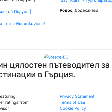
''Jay Tours'' / Tур опера
Родос
, Додеканези
Λευκού Πύργου |
μείο της Θεσσαλονίκης!
ин цялостен пътеводител за 
стинации в Гърция.
eaturing
Privacy Statement
ler ratings from:
Terms of Use
visor
Cookie Policy