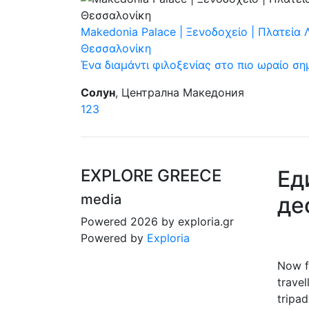
Makedonia Palace | Ξενοδοχείο | Πλατεία 
Θεσσαλονίκη
Ένα διαμάντι φιλοξενίας στο πιο ωραίο ση
Солун
, Централна Македония
1
2
3
EXPLORE GREECE
Ед
media
де
Powered 2026 by exploria.gr
Powered by
Exploria
Now f
travel
tripad