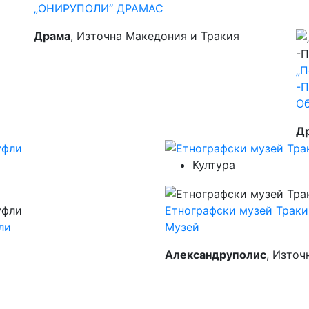
„ОНИРУПОЛИ“ ДРАМАС
Драма
, Източна Македония и Тракия
„П
-П
О
Д
Култура
Етнографски музей Траки
ли
Музей
Александруполис
, Източ