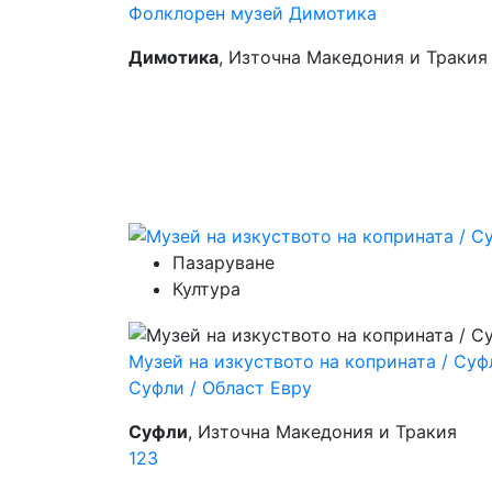
Фолклорен музей Димотика
Димотика
, Източна Македония и Тракия
Пазаруване
Култура
Музей на изкуството на коприната / Суф
Суфли / Област Евру
Суфли
, Източна Македония и Тракия
1
2
3