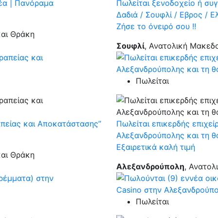
θέα | Πανόραμα
Πωλείται ξενοδοχείο ή συ
Δαδιά / Σουφλί / Εβρος / 
Ζήσε το όνειρό σου !!
και Θράκη
Σουφλί
, Ανατολική Μακεδ
Πωλείται
απείας και Αποκατάστασης’’
Πωλείται επικερδής επιχεί
Αλεξανδρούπολης και τη 
Εξαιρετικά καλή τιμή
και Θράκη
Αλεξανδρούπολη
, Ανατολ
Πωλείται