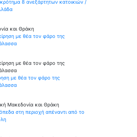
γκρότημα 8 ανεξάρτητων κατοικιών /
Ελλάδα
ονία και Θράκη
ρηση με θέα τον φάρο της
θάλασσα
ική Μακεδονία και Θράκη