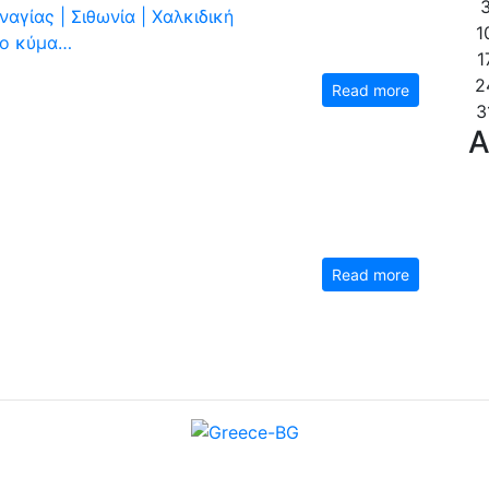
αγίας | Σιθωνία | Χαλκιδική
1
το κύμα…
1
2
Read more
3
A
Read more