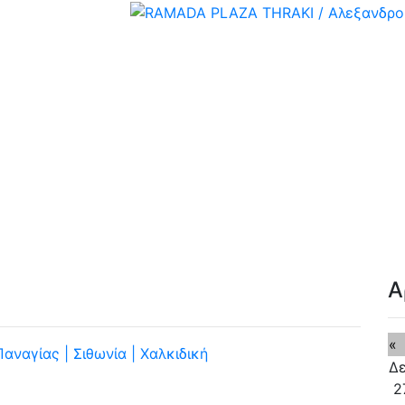
Α
«
Δ
2