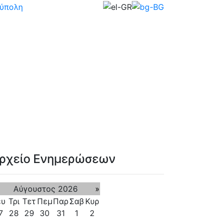
ρχείο Ενημερώσεων
Αύγουστος 2026
»
ευ
Τρι
Τετ
Πεμ
Παρ
Σαβ
Κυρ
7
28
29
30
31
1
2