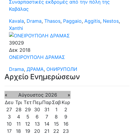
Συναρπαστικές εκδρομές από την πόλη της
Καβάλας
Kavala
,
Drama
,
Thasos
,
Paggaio
,
Aggitis
,
Nestos
,
Xanthi
39029
Δεκ
2018
ΟΝΕΙΡΟΥΠΟΛΗ ΔΡΑΜΑΣ
Drama
,
ДРАМА
,
ОНИРУПОЛИ
Αρχείο Ενημερώσεων
«
Αύγουστος 2026
»
Δευ
Τρι
Τετ
Πεμ
Παρ
Σαβ
Κυρ
27
28
29
30
31
1
2
3
4
5
6
7
8
9
10
11
12
13
14
15
16
17
18
19
20
21
22
23