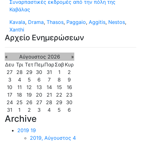
Συναρπαστικές εκδρομές από την πόλη της
Καβάλας
Kavala
,
Drama
,
Thasos
,
Paggaio
,
Aggitis
,
Nestos
,
Xanthi
Αρχείο Ενημερώσεων
«
Αύγουστος 2026
»
Δευ
Τρι
Τετ
Πεμ
Παρ
Σαβ
Κυρ
27
28
29
30
31
1
2
3
4
5
6
7
8
9
10
11
12
13
14
15
16
17
18
19
20
21
22
23
24
25
26
27
28
29
30
31
1
2
3
4
5
6
Archive
2019
19
2019, Αύγουστος
4